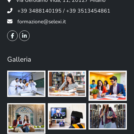
Via Gerolamo Vida, 11, 20127 Milano
+39 3488140195 / +39 3513454861
formazione@selexi.it
Galleria